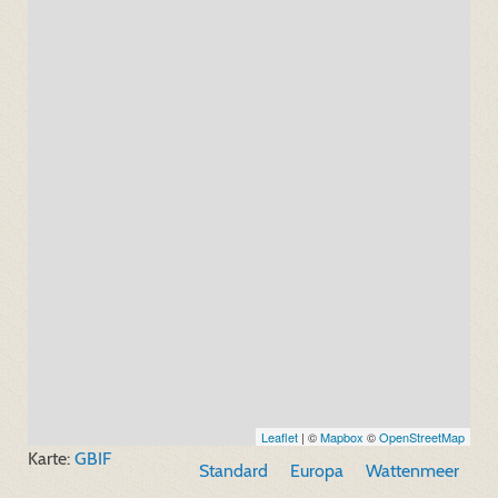
Leaflet
| ©
Mapbox
©
OpenStreetMap
Karte:
GBIF
Standard
Europa
Wattenmeer