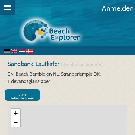
Anmelden
Sandbank-Laufkäfer
(Bembidion laterale)
EN: Beach Bembidion
NL: Strandpriempje
DK:
Tidevandsglansløber
zum
Artensteckbrief
+
−