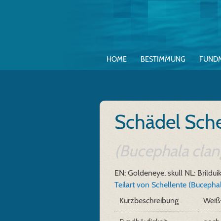
HOME
BESTIMMUNG
FUND
Schädel Sche
(Bucephala clan
EN: Goldeneye, skull
NL: Brildui
Teilart von Schellente (Bucepha
Kurzbeschreibung
Weiß