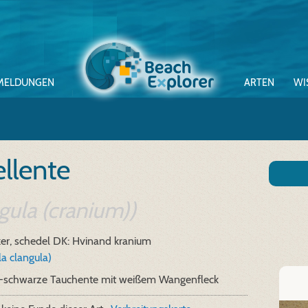
MELDUNGEN
ARTEN
WI
llente
gula (cranium))
ker, schedel
DK: Hvinand kranium
la clangula)
-schwarze Tauchente mit weißem Wangenfleck