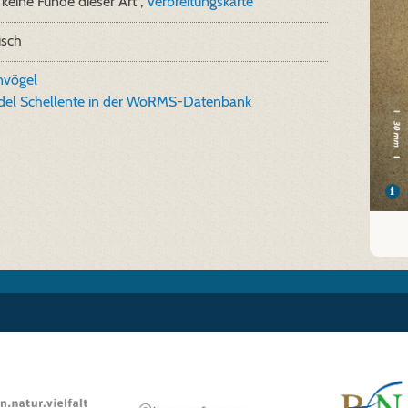
keine Funde dieser Art ,
Verbreitungskarte
isch
nvögel
del Schellente in der WoRMS-Datenbank