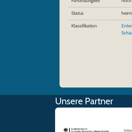
Fundhäufigkeit
noch 
Status
heim
Klassifikation
Ente
Schä
Unsere Partner