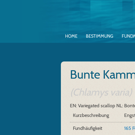
HOME
BESTIMMUNG
FUND
Bunte Kamm
(Chlamys varia)
EN: Variegated scallop
NL: Bont
Kurzbeschreibung
Engst
Fundhäufigkeit
165 