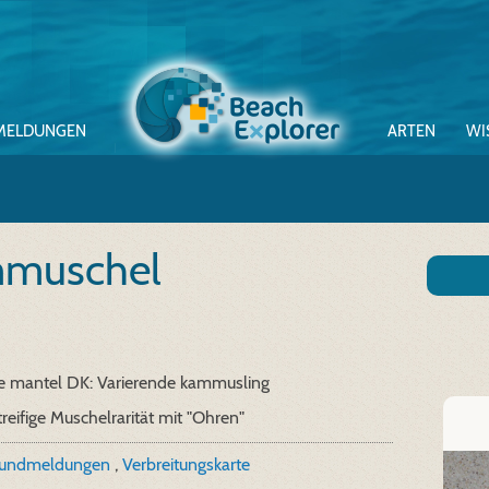
MELDUNGEN
ARTEN
WI
muschel
e mantel
DK: Varierende kammusling
reifige Muschelrarität mit "Ohren"
Fundmeldungen
,
Verbreitungskarte