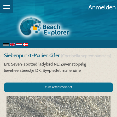
Anmelden
Siebenpunkt-Marienkäfer
(Coccinella septempunctata)
EN: Seven-spotted ladybird
NL: Zevenstippelig
lieveheersbeestje
DK: Syvplettet mariehøne
zum Artensteckbrief