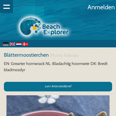
Anmelden
Blättermoostierchen
(Flustra foliacea)
EN: Grearter hornwrack
NL: Bladachtig hoornwier
DK: Bredt
bladmosdyr
zum Artensteckbrief