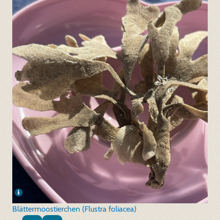
Blättermoostierchen (Flustra foliacea)