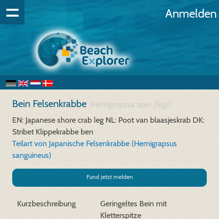
Anmelden
Bein Felsenkrabbe
(Hemigrapsus spec (leg))
EN: Japanese shore crab leg
NL: Poot van blaasjeskrab
DK:
Stribet Klippekrabbe ben
Teilart von Japanische Felsenkrabbe (Hemigrapsus
sanguineus)
Fund jetzt melden
Kurzbeschreibung
Geringeltes Bein mit
Kletterspitze