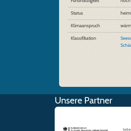
Fundhäufigkeit
noch 
Status
heim
Klimaanspruch
wärm
Klassifikation
Sees
Schä
Unsere Partner