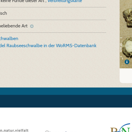
keine Funde dieser Art ,
Verbreitungskarte
isch
eliebende Art
chwalben
del Raubseeschwalbe in der WoRMS-Datenbank