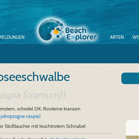
MELDUNGEN
ARTEN
WI
bseeschwalbe
spia (cranium))
enstern, schedel
DK: Rovterne kranium
Hydroprogne caspia)
er Stoßtaucher mit leuchtrotem Schnabel