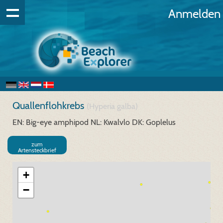
Anmelden
Quallenflohkrebs
(Hyperia galba)
EN: Big-eye amphipod
NL: Kwalvlo
DK: Goplelus
zum
Artensteckbrief
+
−