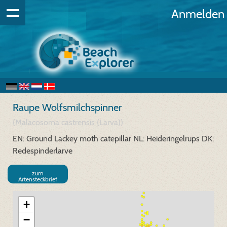
Anmelden
Raupe Wolfsmilchspinner
(Malacosoma castrensis (Larva))
EN: Ground Lackey moth catepillar
NL: Heideringelrups
DK:
Redespinderlarve
zum
Artensteckbrief
+
−