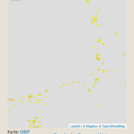
Leaflet
| ©
Mapbox
©
OpenStreetMap
Karte:
GBIF