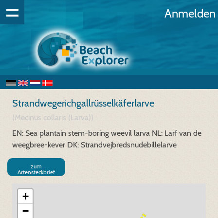
Anmelden
Strandwegerichgallrüsselkäferlarve
(Mecinus collaris (Larva))
EN: Sea plantain stem-boring weevil larva
NL: Larf van de
weegbree-kever
DK: Strandvejbredsnudebillelarve
zum
Artensteckbrief
+
−