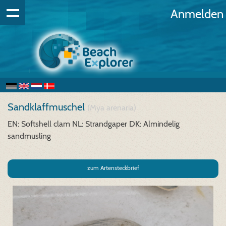
Anmelden
Sandklaffmuschel
(Mya arenaria)
EN: Softshell clam
NL: Strandgaper
DK: Almindelig
sandmusling
zum Artensteckbrief