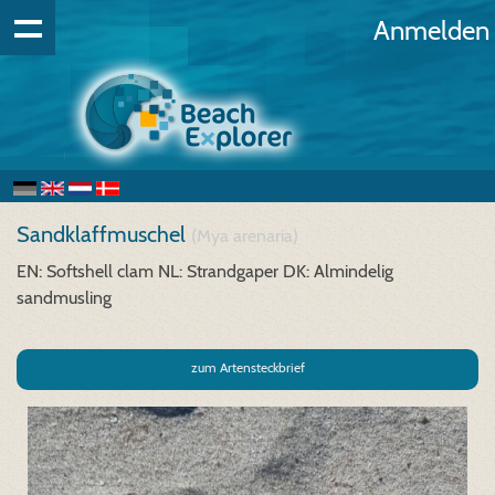
Anmelden
Sandklaffmuschel
(Mya arenaria)
EN: Softshell clam
NL: Strandgaper
DK: Almindelig
sandmusling
zum Artensteckbrief