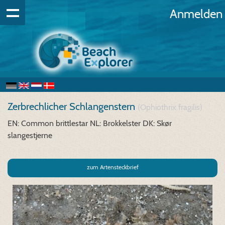
Anmelden
Zerbrechlicher Schlangenstern
(Ophiothrix fragilis)
EN: Common brittlestar
NL: Brokkelster
DK: Skør
slangestjerne
zum Artensteckbrief