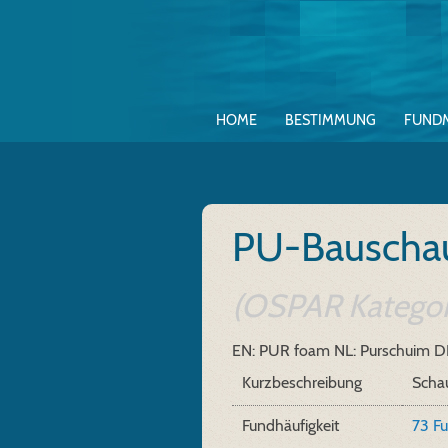
HOME
BESTIMMUNG
FUND
PU-Bausch
(OSPAR Kategori
EN: PUR foam
NL: Purschuim
D
Kurzbeschreibung
Schau
Fundhäufigkeit
73 F