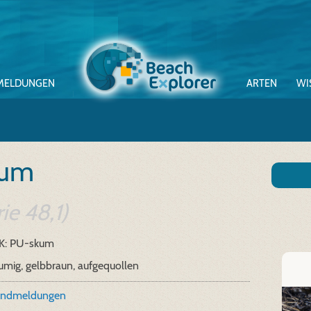
MELDUNGEN
ARTEN
WI
aum
e 48,1)
K: PU-skum
mig, gelbbraun, aufgequollen
undmeldungen