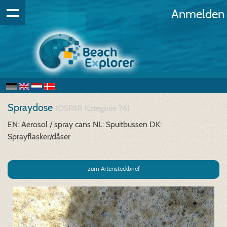
Anmelden
Spraydose
(OSPAR Kategorie 76)
EN: Aerosol / spray cans
NL: Spuitbussen
DK:
Sprayflasker/dåser
zum Artensteckbrief