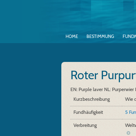
HOME
BESTIMMUNG
FUND
Roter Purpu
EN: Purple laver
NL: Purperwier
Kurzbeschreibung
Wie d
Fundhäufigkeit
5 Fu
Verbreitung
Weltw