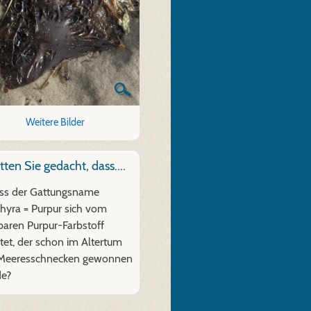
Weitere Bilder
ten Sie gedacht, dass....
ss der Gattungsname
hyra = Purpur sich vom
baren Purpur-Farbstoff
itet, der schon im Altertum
Meeresschnecken gewonnen
e?