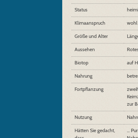
Status
heim
Klimaanspruch
wohl
Größe und Alter
Läng
Aussehen
Rotes
Biotop
auf H
Nahrung
betre
Fortpflanzung
zweih
Keimz
zur B
Nutzung
Nahr
Hätten Sie gedacht,
... P
dass...
Nahru