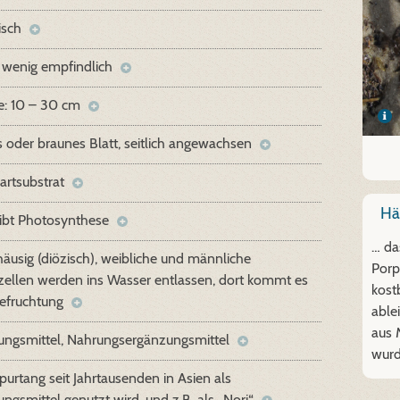
isch
 wenig empfindlich
e: 10 – 30 cm
 oder braunes Blatt, seitlich angewachsen
artsubstrat
Hät
ibt Photosynthese
… da
äusig (diözisch), weibliche und männliche
Porp
ellen werden ins Wasser entlassen, dort kommt es
kost
efruchtung
able
aus 
ungsmittel, Nahrungsergänzungsmittel
wurd
urpurtang seit Jahrtausenden in Asien als
ngsmittel genutzt wird, und z.B. als „Nori“