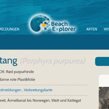
MELDUNGEN
ARTEN
WI
rtang
(Porphyra purpurea)
DK: Rød purpurhinde
ünne rote Plastikfolie
ndmeldungen
,
Verbreitungskarte
eit, Ärmelkanal bis Norwegen, Watt und Kattegat