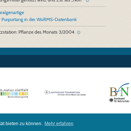
ralgenartige
r Purpurtang in der WoRMS-Datenbank
tzstation: Pflanze des Monats 3/2004
tät bieten zu können.
Mehr erfahren
A