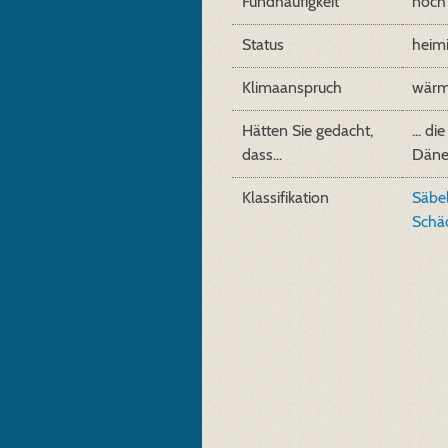
Fundhäufigkeit
noch 
Status
heim
Klimaanspruch
wärm
Hätten Sie gedacht,
... d
dass...
Däne
Klassifikation
Säbe
Schä