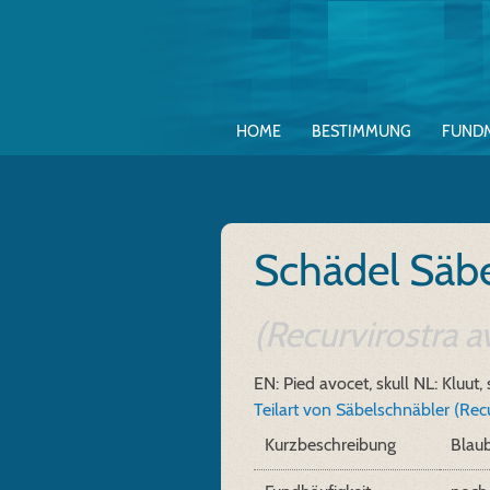
HOME
BESTIMMUNG
FUND
Schädel Säb
(Recurvirostra a
EN: Pied avocet, skull
NL: Kluut,
Teilart von Säbelschnäbler (Recu
Kurzbeschreibung
Blau