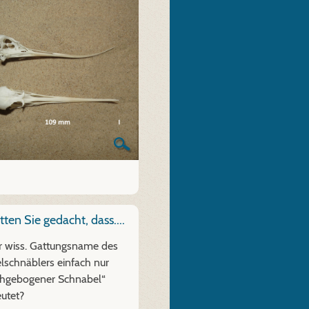
ten Sie gedacht, dass....
der wiss. Gattungsname des
lschnäblers einfach nur
hgebogener Schnabel“
utet?