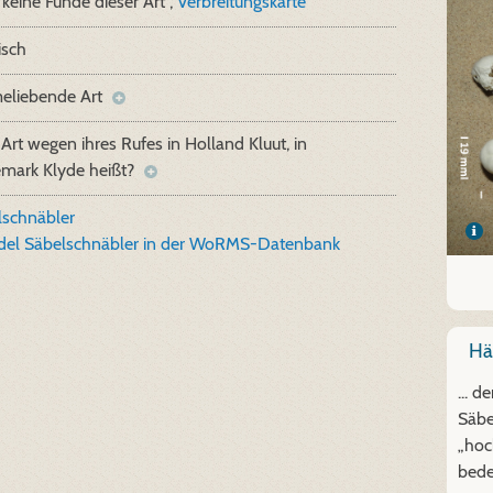
keine Funde dieser Art ,
Verbreitungskarte
isch
eliebende Art
ie Art wegen ihres Rufes in Holland Kluut, in
mark Klyde heißt?
lschnäbler
del Säbelschnäbler in der WoRMS-Datenbank
Hät
... 
Säbe
„hoc
bede