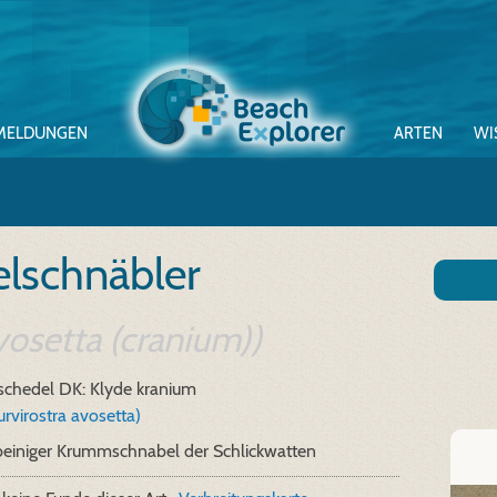
MELDUNGEN
ARTEN
WI
elschnäbler
vosetta (cranium))
 schedel
DK: Klyde kranium
rvirostra avosetta)
beiniger Krummschnabel der Schlickwatten