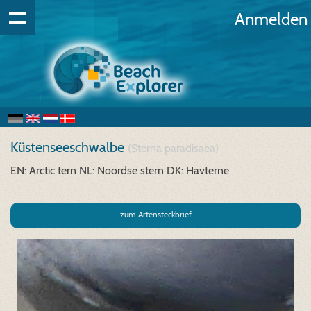
Anmelden
Küstenseeschwalbe
(Sterna paradisaea)
EN: Arctic tern
NL: Noordse stern
DK: Havterne
zum Artensteckbrief