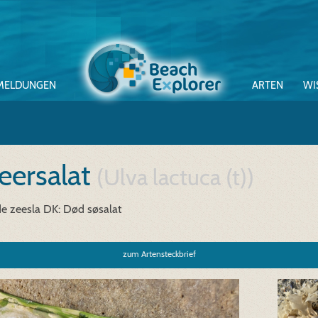
MELDUNGEN
ARTEN
WI
eersalat
(Ulva lactuca (t))
de zeesla
DK: Død søsalat
zum Artensteckbrief