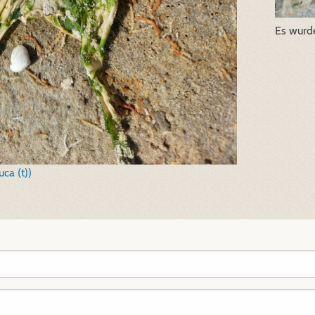
Es wurde
ca (t))