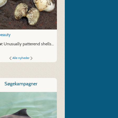
beauty
v:
Unusually patterend shells...
Alle nyheder
Søgekampagner