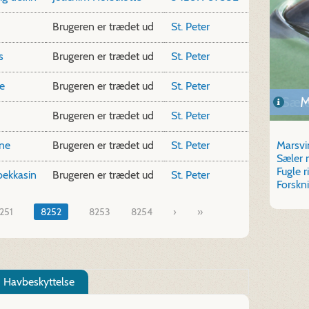
Brugeren er trædet ud
St. Peter
s
Brugeren er trædet ud
St. Peter
e
Brugeren er trædet ud
St. Peter
Sæle
M
Brugeren er trædet ud
St. Peter
Marsvi
ne
Brugeren er trædet ud
St. Peter
Sæler 
Fugle 
ekkasin
Brugeren er trædet ud
St. Peter
Forskn
251
8252
8253
8254
»
Havbeskyttelse