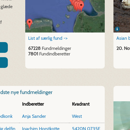
 glæde
f
List af særlig fund ->
Asian 
67228
Fundmeldinger
20. No
7801
Fundindberetter
idste nye fundmeldinger
Indberetter
Kvadrant
rødkonk
Anja Sander
West
g delfin
Joachim Horstkotte
5420N 0735E