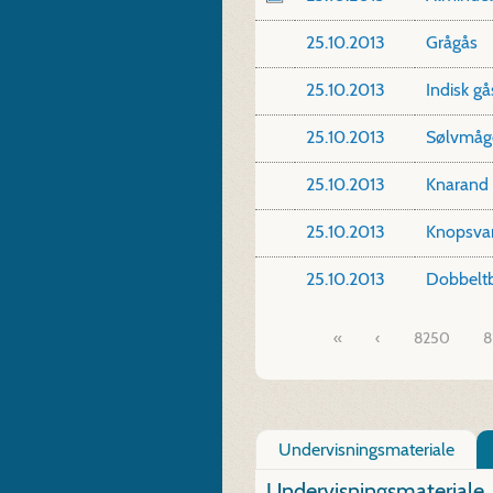
25.10.2013
Grågås
25.10.2013
Indisk gå
25.10.2013
Sølvmåg
25.10.2013
Knarand
25.10.2013
Knopsva
25.10.2013
Dobbeltb
«
8250
8
Undervisningsmateriale
Undervisningsmateriale