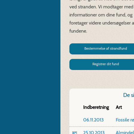
ved stranden. Vi modtager med
informationer om dine fund, og
foretager videre undersøgelser a
fundene.
Bestemmelse af strandfund
Registrer dit fund
De s
Indberetning
Art
06.11.2013
Fossile 
25.10.2013
Almindeli