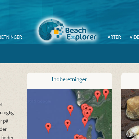
RETNINGER
ARTER
VID
s
Indberetninger
r
 rigtig
r på
 der
 finder