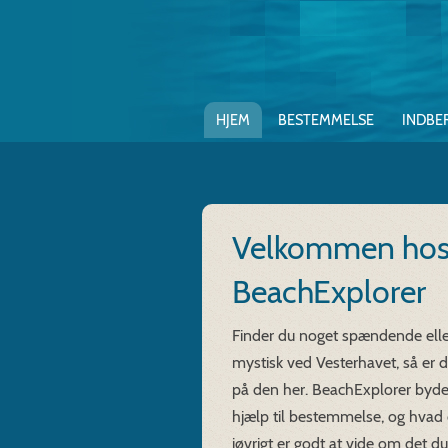
HJEM
BESTEMMELSE
INDBE
Velkommen ho
BeachExplorer
Finder du noget spændende elle
mystisk ved Vesterhavet, så er du
på den her. BeachExplorer byde
hjælp til bestemmelse, og hvad
iøvrigt er godt at vide om det du