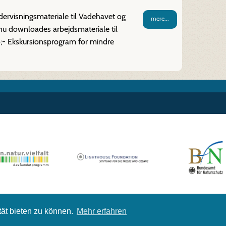
ndervisningsmateriale til Vadehavet og
mere...
nu downloades arbejdsmateriale til
;- Ekskursionsprogram for mindre
tät bieten zu können.
Mehr erfahren
Betingelser