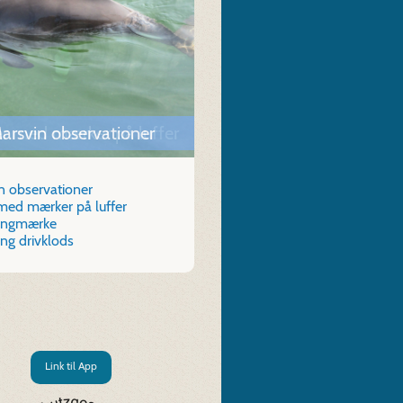
r med mærker på luffer
arsvin observationer
n observationer
med mærker på luffer
ringmærke
ing drivklods
Link til App