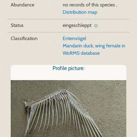
Abundance
no records of this species ,
Distribution map
Status
eingeschleppt
Classification
Entenvögel
Mandarin duck, wing female in
WoRMS database
Profile picture: