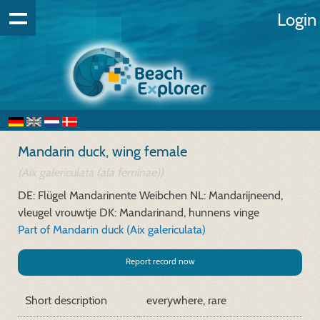
Login
Mandarin duck, wing female
(Aix galericulata (ala feminae))
DE: Flügel Mandarinente Weibchen
NL: Mandarijneend,
vleugel vrouwtje
DK: Mandarinand, hunnens vinge
Part of Mandarin duck (Aix galericulata)
Report record now
Short description
everywhere, rare