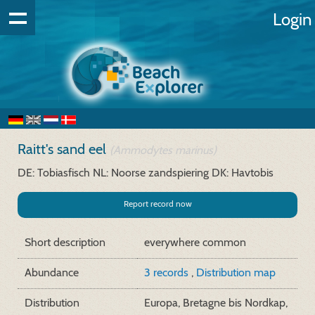
Login
Raitt's sand eel
(Ammodytes marinus)
DE: Tobiasfisch
NL: Noorse zandspiering
DK: Havtobis
Report record now
Short description
everywhere common
Abundance
3 records
,
Distribution map
Distribution
Europa, Bretagne bis Nordkap,