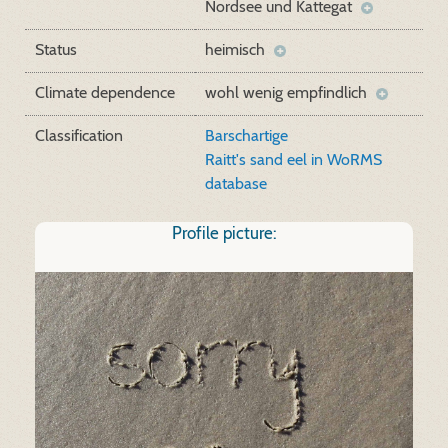
Nordsee und Kattegat
Status
heimisch
Climate dependence
wohl wenig empfindlich
Classification
Barschartige
Raitt's sand eel in WoRMS
database
Profile picture: