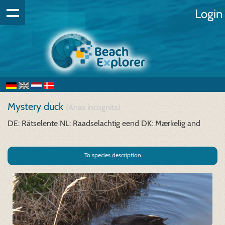
Login
Mystery duck
(Anas incognita)
DE: Rätselente
NL: Raadselachtig eend
DK: Mærkelig and
To species description