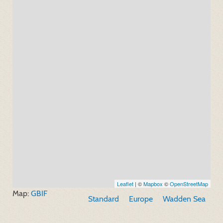
Leaflet
| ©
Mapbox
©
OpenStreetMap
Map:
GBIF
Standard
Europe
Wadden Sea