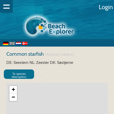
Login
Common starfish
(Asterias rubens)
DE: Seestern
NL: Zeester
DK: Søstjerne
To species
description
+
−