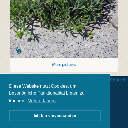
More pictures
Business terms
|
Data security
|
Website credits
|
Contact
Diese Website nutzt Cookies, um
bestmögliche Funktionalität bieten zu
können.
Mehr erfahren
Ich bin einverstanden