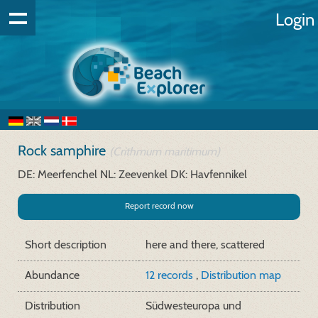
Login
Rock samphire
(Crithmum maritimum)
DE: Meerfenchel
NL: Zeevenkel
DK: Havfennikel
Report record now
Short description
here and there, scattered
Abundance
12 records
,
Distribution map
Distribution
Südwesteuropa und