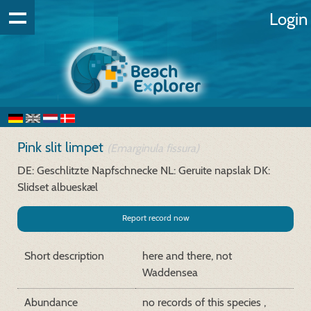
Login
Pink slit limpet
(Emarginula fissura)
DE: Geschlitzte Napfschnecke
NL: Geruite napslak
DK:
Slidset albueskæl
Report record now
Short description
here and there, not
Waddensea
Abundance
no records of this species ,