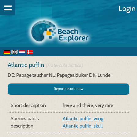
Login
Atlantic puffin
(Fratercula arctica)
DE: Papageitaucher
NL: Papegaaiduiker
DK: Lunde
Report record now
Short description
here and there, very rare
Species part's
Atlantic puffin, wing
description
Atlantic puffin, skull