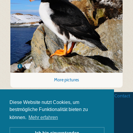
More pictures
Business terms
|
Data security
|
Website credits
|
Contact
Diese Website nutzt Cookies, um
bestmögliche Funktionalität bieten zu
können.
Mehr erfahren
Ich bin einverstanden