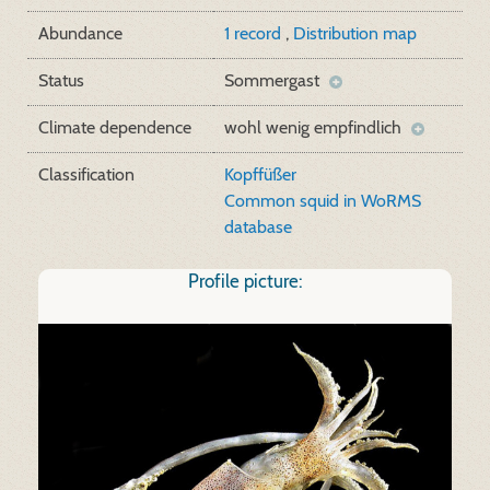
Abundance
1 record
,
Distribution map
Status
Sommergast
Climate dependence
wohl wenig empfindlich
Classification
Kopffüßer
Common squid in WoRMS
database
Profile picture: