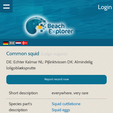
Login
Common squid
(Loligo vulgaris)
DE: Echter Kalmar
NL: Pijlinktvissen
DK: Almindelig
loligoblæksprutte
Report record now
Short description
everywhere, very rare
Species part's
Squid cuttlebone
description
Squid eggs