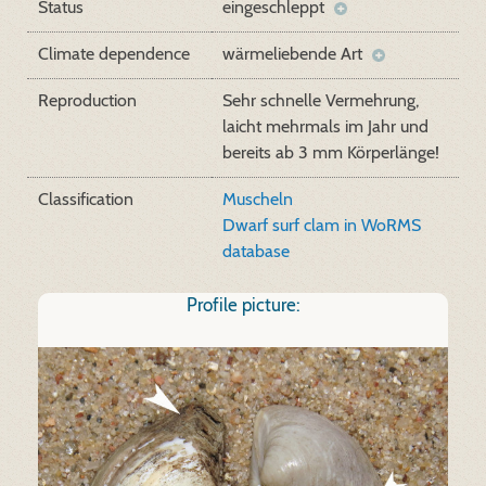
Status
eingeschleppt
Climate dependence
wärmeliebende Art
Reproduction
Sehr schnelle Vermehrung,
laicht mehrmals im Jahr und
bereits ab 3 mm Körperlänge!
Classification
Muscheln
Dwarf surf clam in WoRMS
database
Profile picture: