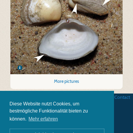
More pictures
Business terms
|
Data security
|
Website credits
|
Contact
Diese Website nutzt Cookies, um
bestmögliche Funktionalität bieten zu
können.
Mehr erfahren