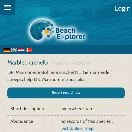
Login
Marbled crenella
(Musculus subpictus)
DE: Marmorierte Bohnenmuschel
NL: Gemarmerde
streepschelp
DK: Marmoreret musculus
Report record now
Short description
everywhere, rare
Abundance
no records of this species ,
Distribution map