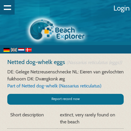
Login
Netted dog-whelk eggs
(Nassarius reticulatus (eggs))
DE: Gelege Netzreusenschnecke
NL: Eieren van gevlochten
fuikhoorn
DK: Dværgkonk æg
Part of Netted dog-whelk (Nassarius reticulatus)
Report record now
Short description
extinct, very rarely found on
the beach