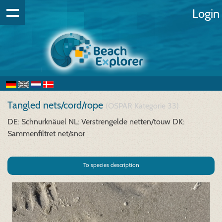
Login
Tangled nets/cord/rope
(OSPAR Kategorie 33)
DE: Schnurknäuel
NL: Verstrengelde netten/touw
DK:
Sammenfiltret net/snor
To species description