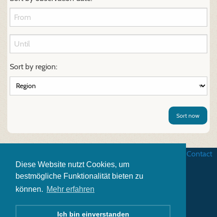
Sort by region:
Sort now
Business terms
|
Data security
|
Website credits
|
Contact
Diese Website nutzt Cookies, um
bestmögliche Funktionalität bieten zu
können.
Mehr erfahren
Ich bin einverstanden