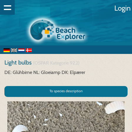
Login
Light bulbs
(OSPAR Kategorie 92,2)
DE: Glühbirne
NL: Gloeiamp
DK: Elpærer
To species description