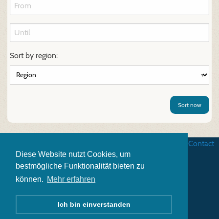
Sort by region:
Sort now
Business terms
|
Data security
|
Website credits
|
Contact
Diese Website nutzt Cookies, um
bestmögliche Funktionalität bieten zu
können.
Mehr erfahren
Ich bin einverstanden