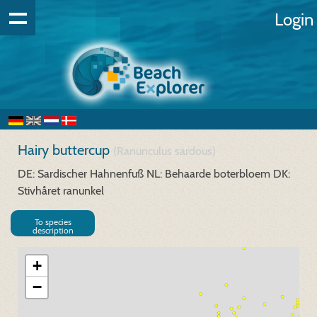
Login
Hairy buttercup
(Ranunculus sardous)
DE: Sardischer Hahnenfuß
NL: Behaarde boterbloem
DK:
Stivhåret ranunkel
To species
description
+
−