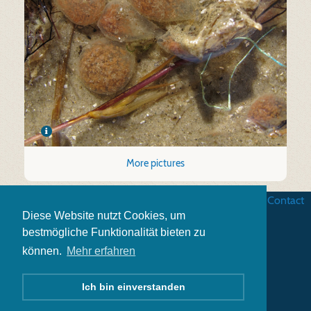
More pictures
Business terms
|
Data security
|
Website credits
|
Contact
Diese Website nutzt Cookies, um
bestmögliche Funktionalität bieten zu
können.
Mehr erfahren
Ich bin einverstanden