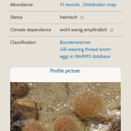
Abundance
51 records
,
Distribution map
Status
heimisch
Climate dependence
wohl wenig empfindlich
Classification
Borstenwürmer
Gill-wearing thread worm
eggs in WoRMS database
Profile picture: