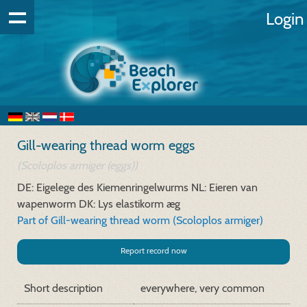
Login
Gill-wearing thread worm eggs
(Scoloplos armiger (eggs))
DE: Eigelege des Kiemenringelwurms
NL: Eieren van
wapenworm
DK: Lys elastikorm æg
Part of Gill-wearing thread worm (Scoloplos armiger)
Report record now
Short description
everywhere, very common