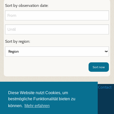
Sort by observation date:
Sort by region:
Sort now
Business terms
|
Data security
|
Website credits
|
Contact
Diese Website nutzt Cookies, um
bestmögliche Funktionalität bieten zu
können.
Mehr erfahren