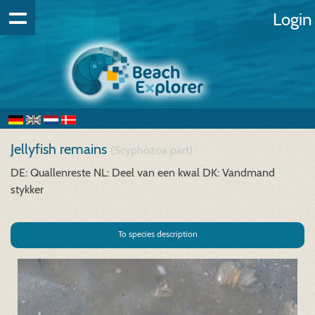
Login
Jellyfish remains
(Scyphozoa part)
DE: Quallenreste
NL: Deel van een kwal
DK: Vandmand
stykker
To species description