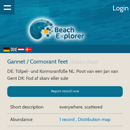
Login
Gannet / Cormorant feet
(Sulidae (feet))
DE: Tölpel- und Kormoranfüße
NL: Poot van een Jan van
Gent
DK: Fod af skarv eller sule
Report record now
Short description
everywhere, scattered
Abundance
1 record
,
Distribution map