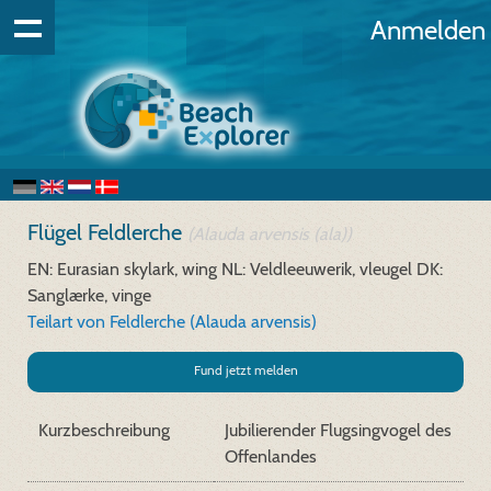
Anmelden
Flügel Feldlerche
(Alauda arvensis (ala))
EN: Eurasian skylark, wing
NL: Veldleeuwerik, vleugel
DK:
Sanglærke, vinge
Teilart von Feldlerche (Alauda arvensis)
Fund jetzt melden
Kurzbeschreibung
Jubilierender Flugsingvogel des
Offenlandes