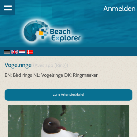
Anmelden
Vogelringe
(Aves spp (Ring))
EN: Bird rings
NL: Vogelringe
DK: Ringmærker
zum Artensteckbrief