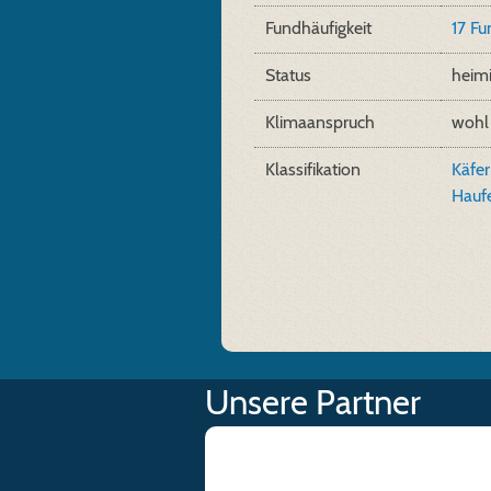
Fundhäufigkeit
17 F
Status
heim
Klimaanspruch
wohl
Klassifikation
Käfer
Hauf
Unsere Partner