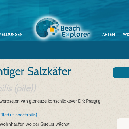
MELDUNGEN
ARTEN
WI
tiger Salzkäfer
lis (pile))
werpselen van glorieuze kortschildkever
DK: Prægtig
(Bledius spectabilis)
rwohnhaufen wo der Queller wächst