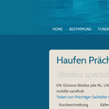
HOME
BESTIMMUNG
FUND
Haufen Präch
(Bledius spectabi
EN: Glorious Bledius pile
NL: Uit
rovbille sandhob
Teilart von Prächtiger Salzkäfer 
Kurzbeschreibung
Käfe