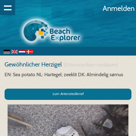
Anmelden
Gewöhnlicher Herzigel
(Echinocardium cordatum)
EN: Sea potato
NL: Hartegel; zeeklit
DK: Almindelig sømus
zum Artensteckbrief