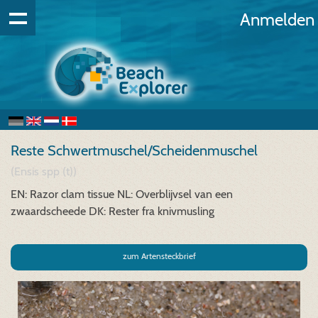
Anmelden
Reste Schwertmuschel/Scheidenmuschel
(Ensis spp (t))
EN: Razor clam tissue
NL: Overblijvsel van een
zwaardscheede
DK: Rester fra knivmusling
zum Artensteckbrief