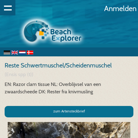
Anmelden
Reste Schwertmuschel/Scheidenmuschel
(Ensis spp (t))
EN: Razor clam tissue
NL: Overblijvsel van een
zwaardscheede
DK: Rester fra knivmusling
zum Artensteckbrief