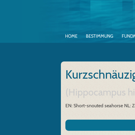
HOME
BESTIMMUNG
FUND
Kurzschnäuzi
(Hippocampus h
EN: Short-snouted seahorse
NL: 