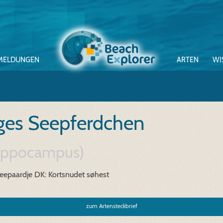
MELDUNGEN
ARTEN
WI
ges Seepferdchen
ippocampus)
Zeepaardje
DK: Kortsnudet søhest
zum Artensteckbrief