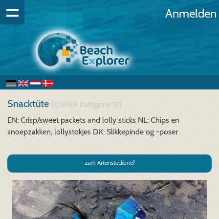
Anmelden
Snacktüte
(OSPAR Kategorie 19)
EN: Crisp/sweet packets and lolly sticks
NL: Chips en
snoepzakken, lollystokjes
DK: Slikkepinde og -poser
zum Artensteckbrief