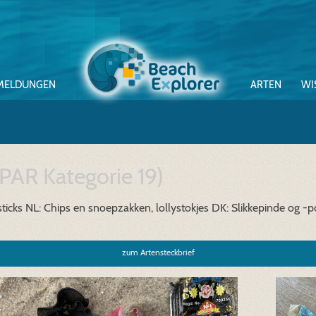
MELDUNGEN
ARTEN
WI
PAR Kategorie 19)
ticks
NL: Chips en snoepzakken, lollystokjes
DK: Slikkepinde og -p
zum Artensteckbrief