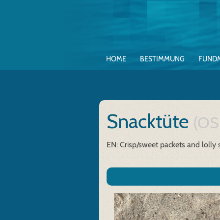
HOME
BESTIMMUNG
FUND
Snacktüte
(OS
EN: Crisp/sweet packets and lolly s