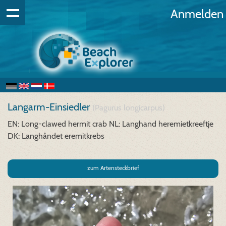
Anmelden
Langarm-Einsiedler
(Pagurus longicarpus)
EN: Long-clawed hermit crab
NL: Langhand heremietkreeftje
DK: Langhåndet eremitkrebs
zum Artensteckbrief