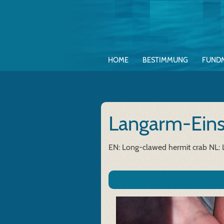
HOME
BESTIMMUNG
FUND
Langarm-Eins
EN: Long-clawed hermit crab
NL: 