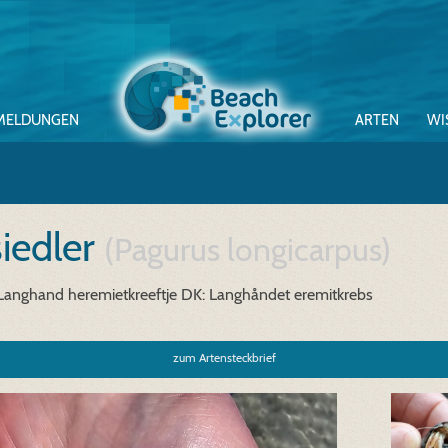
MELDUNGEN
ARTEN
WI
iedler
(Pagurus longicarpus)
Langhand heremietkreeftje
DK: Langhåndet eremitkrebs
zum Artensteckbrief