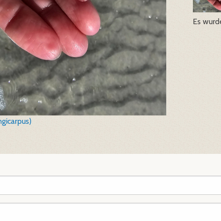
Es wurd
ngicarpus)