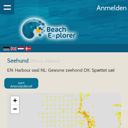
Anmelden
Seehund
(Phoca vitulina)
EN: Harbour seal
NL: Gewone zeehond
DK: Spættet sæl
zum
Artensteckbrief
+
−