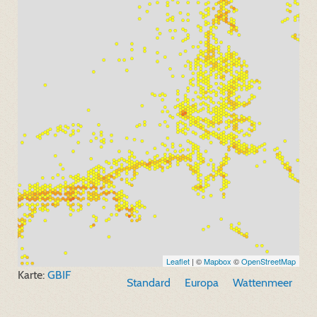
Leaflet
| ©
Mapbox
©
OpenStreetMap
Karte:
GBIF
Standard
Europa
Wattenmeer