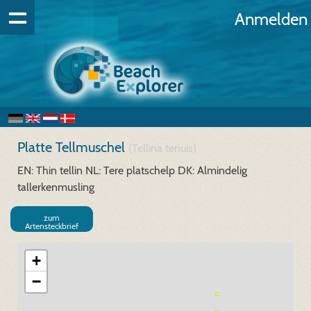
Anmelden
Platte Tellmuschel
(Tellina tenuis)
EN: Thin tellin
NL: Tere platschelp
DK: Almindelig
tallerkenmusling
zum
Artensteckbrief
+
−